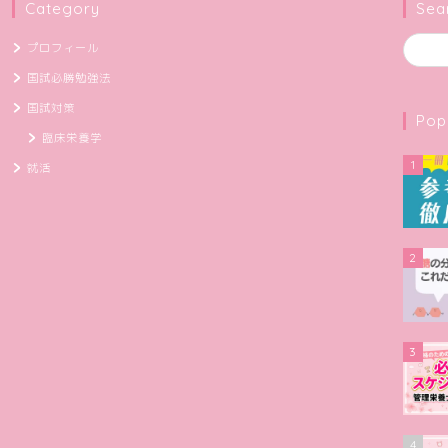
Category
Sea
プロフィール
国試必勝勉強法
国試対策
Pop
臨床栄養学
1
就活
2
3
4