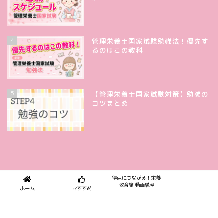
4
管理栄養士国家試験勉強法！優先す
るのはこの教科
5
【管理栄養士国家試験対策】勉強の
コツまとめ
得点につながる！栄養
プライバシーポリシー
特定商取引法に基づく表記
教育論 動画講座
ホーム
おすすめ
2018–2026 管ゼミ