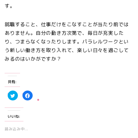
す。
就職すること、仕事だけをこなすことが当たり前では
ありません。自分の動き方次第で、毎日が充実した
り、つまらなくなったりします。パラレルワークとい
う新しい働き方を取り入れて、楽しい日々を過ごして
みるのはいかがですか？
共有:
ク
F
リ
a
ッ
c
ク
e
し
b
て
o
いいね:
T
o
w
k
i
で
t
共
読み込み中...
t
有
e
す