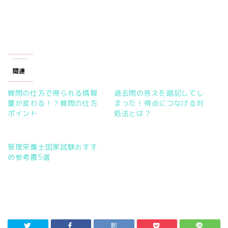
r
る
で
に
共
は
有
ク
(
リ
新
ッ
し
ク
い
し
ウ
て
ィ
く
ン
だ
ド
さ
関連
ウ
い
で
(
開
新
質問の仕方で得られる情報
過去問の答えを暗記してし
き
し
ま
い
量が変わる！？質問の仕方
まった！得点につなげる対
す
ウ
)
ィ
ポイント
処法とは？
ン
ド
ウ
で
開
管理栄養士国家試験おすす
き
ま
め参考書5選
す
)