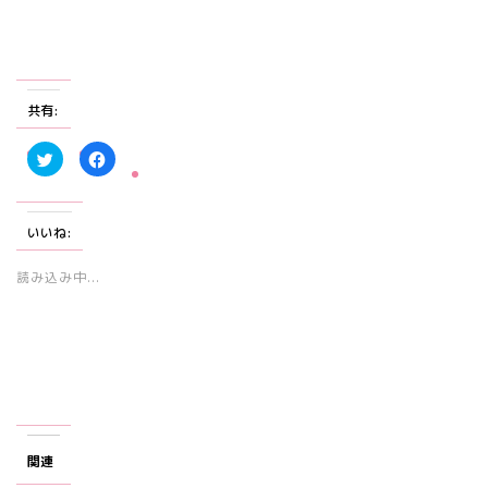
共有:
ク
F
リ
a
ッ
c
ク
e
し
b
て
o
いいね:
T
o
w
k
i
で
t
共
読み込み中...
t
有
e
す
r
る
で
に
共
は
有
ク
(
リ
新
ッ
し
ク
い
し
ウ
て
ィ
く
ン
だ
ド
さ
関連
ウ
い
で
(