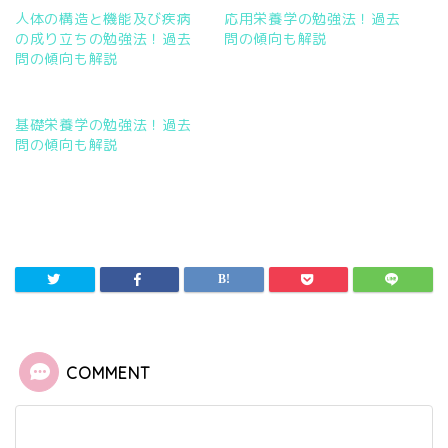
開
新
人体の構造と機能及び疾病
応用栄養学の勉強法！過去
き
し
ま
い
の成り立ちの勉強法！過去
問の傾向も解説
す
ウ
)
ィ
問の傾向も解説
ン
ド
ウ
で
開
基礎栄養学の勉強法！過去
き
ま
問の傾向も解説
す
)
COMMENT